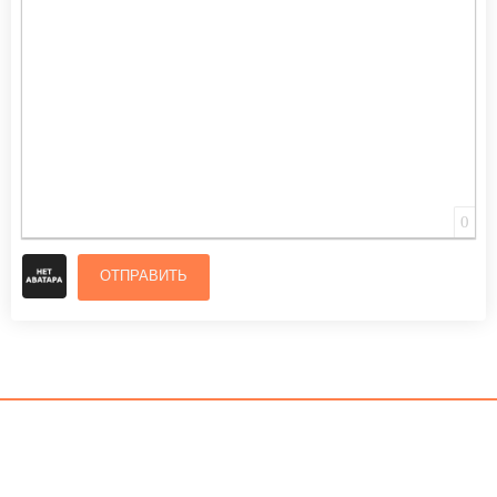
ВСТАВИТЬ СМАЙЛИК
ВСТАВКА СКРЫТОГО ТЕКСТА
ВСТАВКА ЦИТАТЫ
ВСТАВКА СПОЙЛЕРА
0
ОТПРАВИТЬ