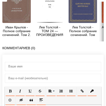
Иван Крылов -
Лев Толстой -
Лев Толстой -
Ал
Полное собрание
ТОМ 24 —
Полное собрание
сочинений. Том 2.
ПРОИЗВЕДЕНИЯ
сочинений. Том
с
Драматургия
1880—1884
28. Царство
Божие внутри вас
КОММЕНТАРИЕВ (0)
ПОЛУЖИРНЫЙ
КУРСИВ
ПОДЧЕРКНУТЫЙ
ЗАЧЕРКНУТЫЙ
ВЫРАВНИВАНИЕ
НУМЕРОВАННЫЙ СПИСОК
МАРКИРОВАННЫЙ СП
ВСТАВИТЬ ССЫ
ВСТАВИТ