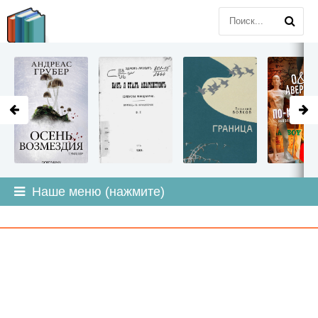
LITMIR
.ORG
Наше меню (нажмите)