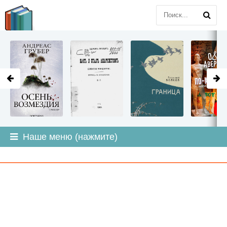
LITMIR
.ORG
Наше меню (нажмите)