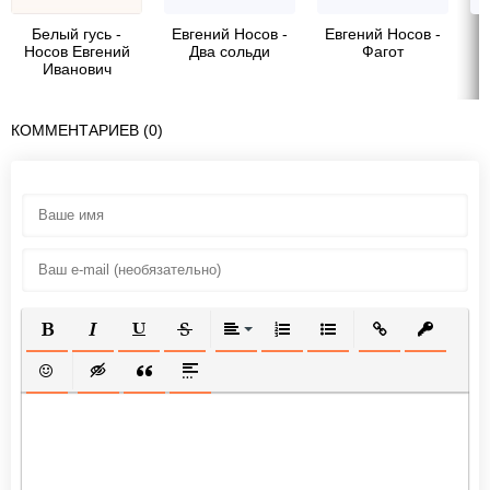
Белый гусь -
Евгений Носов -
Евгений Носов -
Е
Носов Евгений
Два сольди
Фагот
Иванович
КОММЕНТАРИЕВ (0)
ПОЛУЖИРНЫЙ
КУРСИВ
ПОДЧЕРКНУТЫЙ
ЗАЧЕРКНУТЫЙ
ВЫРАВНИВАНИЕ
НУМЕРОВАННЫЙ СПИСОК
МАРКИРОВАННЫЙ СП
ВСТАВИТЬ ССЫ
ВСТАВИТ
ВСТАВИТЬ СМАЙЛИК
ВСТАВКА СКРЫТОГО ТЕКСТА
ВСТАВКА ЦИТАТЫ
ВСТАВКА СПОЙЛЕРА