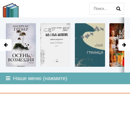
LITMIR
.ORG
Наше меню (нажмите)