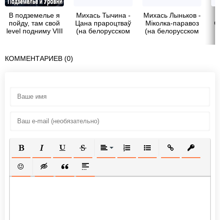
В подземелье я
Михась Тычина -
Михась Лыньков -
М
пойду, там свой
Цана прароцтваў
Мiколка-паравоз
С
level подниму VIII
(на белорусском
(на белорусском
(СИ) - "Shin Stark"
языке)
языке)
КОММЕНТАРИЕВ (0)
ПОЛУЖИРНЫЙ
КУРСИВ
ПОДЧЕРКНУТЫЙ
ЗАЧЕРКНУТЫЙ
ВЫРАВНИВАНИЕ
НУМЕРОВАННЫЙ СПИСОК
МАРКИРОВАННЫЙ СП
ВСТАВИТЬ ССЫ
ВСТАВИТ
ВСТАВИТЬ СМАЙЛИК
ВСТАВКА СКРЫТОГО ТЕКСТА
ВСТАВКА ЦИТАТЫ
ВСТАВКА СПОЙЛЕРА