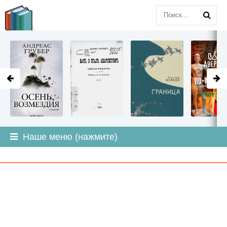
LITMIR
.ORG
Наше меню (нажмите)