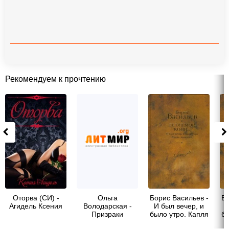
Рекомендуем к прочтению
Оторва (СИ) -
Ольга
Борис Васильев -
Бо
Агидель Ксения
Володарская -
И был вечер, и
И
Призраки
было утро. Капля
бы
солнечного юга
за каплей. Летят
з