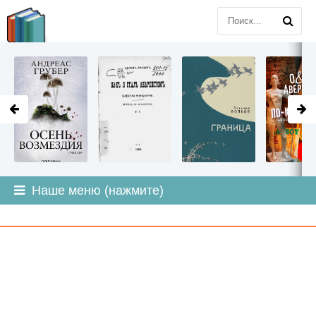
LITMIR
.ORG
Наше меню (нажмите)