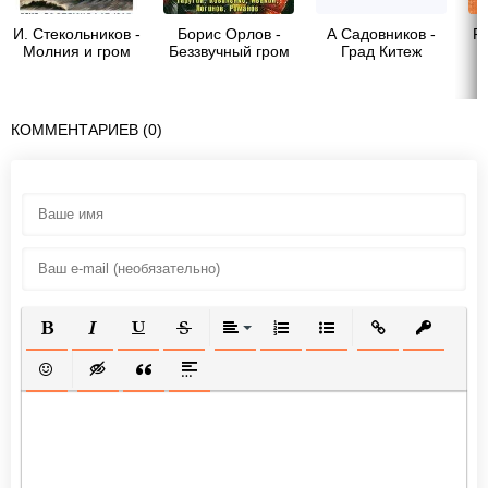
И. Стекольников -
Борис Орлов -
А Садовников -
Ра
Молния и гром
Беззвучный гром
Град Китеж
КОММЕНТАРИЕВ (0)
ПОЛУЖИРНЫЙ
КУРСИВ
ПОДЧЕРКНУТЫЙ
ЗАЧЕРКНУТЫЙ
ВЫРАВНИВАНИЕ
НУМЕРОВАННЫЙ СПИСОК
МАРКИРОВАННЫЙ СП
ВСТАВИТЬ ССЫ
ВСТАВИТ
ВСТАВИТЬ СМАЙЛИК
ВСТАВКА СКРЫТОГО ТЕКСТА
ВСТАВКА ЦИТАТЫ
ВСТАВКА СПОЙЛЕРА