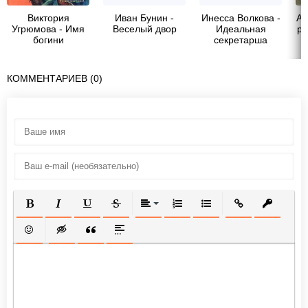
Виктория
Иван Бунин -
Инесса Волкова -
Ай
Угрюмова - Имя
Веселый двор
Идеальная
ра
богини
секретарша
КОММЕНТАРИЕВ (0)
ПОЛУЖИРНЫЙ
КУРСИВ
ПОДЧЕРКНУТЫЙ
ЗАЧЕРКНУТЫЙ
ВЫРАВНИВАНИЕ
НУМЕРОВАННЫЙ СПИСОК
МАРКИРОВАННЫЙ СП
ВСТАВИТЬ ССЫ
ВСТАВИТ
ВСТАВИТЬ СМАЙЛИК
ВСТАВКА СКРЫТОГО ТЕКСТА
ВСТАВКА ЦИТАТЫ
ВСТАВКА СПОЙЛЕРА