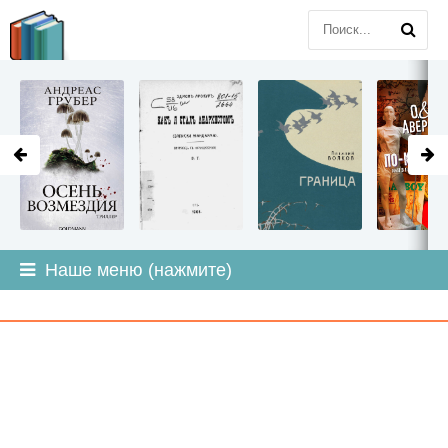
LITMIR
.ORG
Наше меню (нажмите)