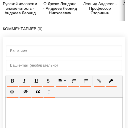
Русский человек и
О Джеке Лондоне
Леонид Андреев -
Ле
знаменитость -
- Андреев Леонид
Профессор
Андреев Леонид
Николаевич
Сторицын
Николаевич
КОММЕНТАРИЕВ (0)
ПОЛУЖИРНЫЙ
КУРСИВ
ПОДЧЕРКНУТЫЙ
ЗАЧЕРКНУТЫЙ
ВЫРАВНИВАНИЕ
НУМЕРОВАННЫЙ СПИСОК
МАРКИРОВАННЫЙ СП
ВСТАВИТЬ ССЫ
ВСТАВИТ
ВСТАВИТЬ СМАЙЛИК
ВСТАВКА СКРЫТОГО ТЕКСТА
ВСТАВКА ЦИТАТЫ
ВСТАВКА СПОЙЛЕРА