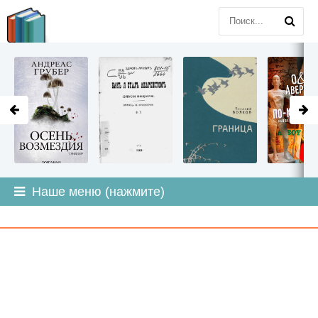
LITMIR
.ORG
Наше меню (нажмите)