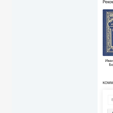
Реко
Иван
Бо
КОММ