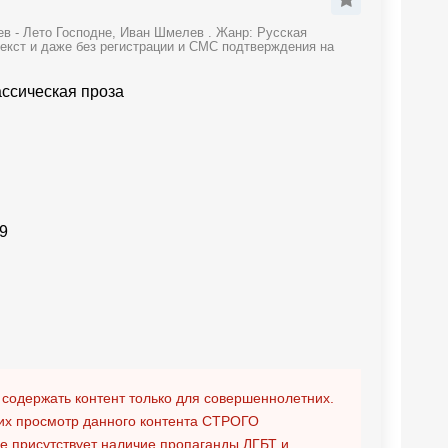
в - Лето Господне, Иван Шмелев . Жанр: Русская
текст и даже без регистрации и СМС подтверждения на
ассическая проза
9
 содержать контент только для совершеннолетних.
х просмотр данного контента
СТРОГО
ге присутствует наличие пропаганды ЛГБТ и