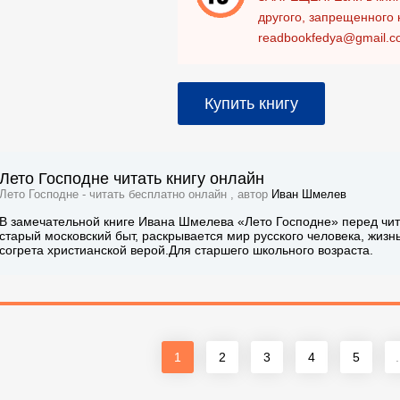
другого, запрещенного 
readbookfedya@gmail.c
Купить книгу
Лето Господне читать книгу онлайн
Лето Господне - читать бесплатно онлайн , автор
Иван Шмелев
В замечательной книге Ивана Шмелева «Лето Господне» перед чи
старый московский быт, раскрывается мир русского человека, жизн
согрета христианской верой.Для старшего школьного возраста.
1
2
3
4
5
.