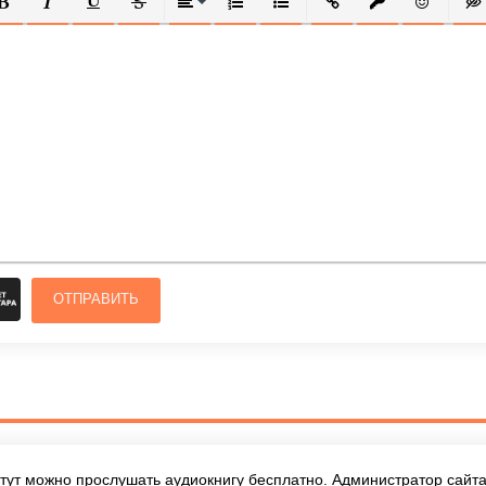
ОЛУЖИРНЫЙ
КУРСИВ
ПОДЧЕРКНУТЫЙ
ЗАЧЕРКНУТЫЙ
ВЫРАВНИВАНИЕ
НУМЕРОВАННЫЙ СПИСОК
МАРКИРОВАННЫЙ СПИСОК
ВСТАВИТЬ ССЫЛКУ
ВСТАВИТЬ ЗАЩ
ВСТАВИТЬ
ВСТ
ОТПРАВИТЬ
тут можно прослушать аудиокнигу бесплатно. Администратор сайта 