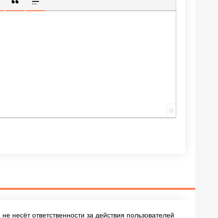
ИЩЕННУЮ ССЫЛКУ
 СМАЙЛИК
АВКА СКРЫТОГО ТЕКСТА
ВСТАВКА ЦИТАТЫ
ВСТАВКА СПОЙЛЕРА
0
не несёт ответственности за действия пользователей