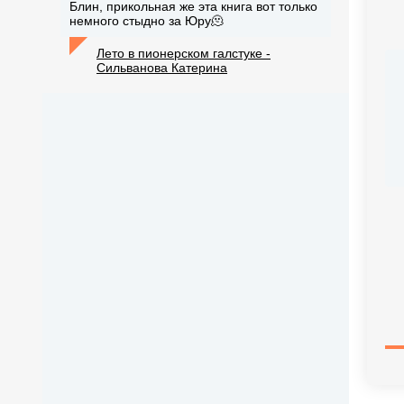
Блин, прикольная же эта книга вот только
немного стыдно за Юру🫠
Лето в пионерском галстуке -
Сильванова Катерина