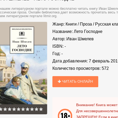
нашем литературном портале можно бесплатно читать книгу Иван Шмеле
ссическая проза. Онлайн библиотека дает возможность прочитать весь 
ем литературном портале litmir.org.
Жанр:
Книги
/
Проза
/
Русская кл
Название:
Лето Господне
Автор:
Иван Шмелев
ISBN:
-
Год:
-
Дата добавления:
7 февраль 201
Количество просмотров:
572
ЧИТАТЬ ОНЛАЙН
Внимание! Книга может
Для несовершеннолетни
ЗАПРЕЩЕН!
Если в кни