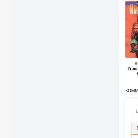
В
Угрю
КОММ
П