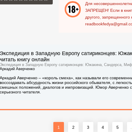
Для несовершеннолетни
ЗАПРЕЩЕН!
Если в кни
другого, запрещенного 
readbookfedya@gmail.c
Экспедиция в Западную Европу сатириконцев: Южак
читать книгу онлайн
Экспедиция в Западную Европу сатириконцев: Южакина, Сандерса, Мифас
Аркадий Аверченко
Аркадий Аверченко – «король смеха», как называли его современн
воссоздавать абсурдность жизни российского обывателя, с легкос
смешных положений, диалогов и импровизаций. Юмор Аверченко сп
серьезного читателя.
1
2
3
4
5
.