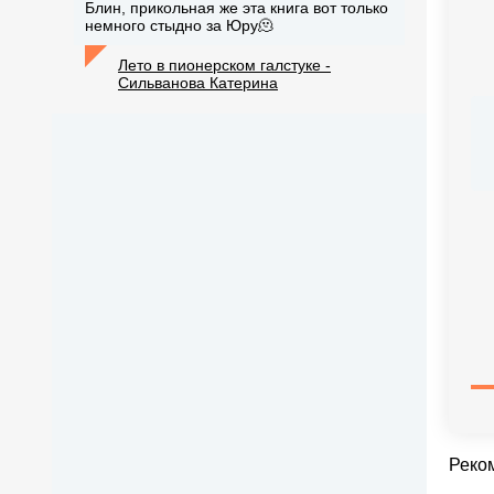
Блин, прикольная же эта книга вот только
немного стыдно за Юру🫠
Лето в пионерском галстуке -
Сильванова Катерина
Реко