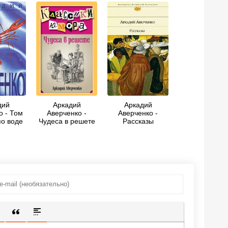
дий
Аркадий
Аркадий
о - Том
Аверченко -
Аверченко -
по воде
Чудеса в решете
Рассказы
(сборник)
ИЩЕННУЮ ССЫЛКУ
 СМАЙЛИК
АВКА СКРЫТОГО ТЕКСТА
ВСТАВКА ЦИТАТЫ
ВСТАВКА СПОЙЛЕРА