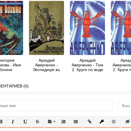
иктория
Аркадий
Аркадий
Арка
мова - Имя
Аверченко -
Аверченко - Том
Аверченк
богини
Экспедиція въ
2. Круги по воде
2. Круги 
Западную Европу
Сатириконцевъ:
Южакина,
ЕНТАРИЕВ (0)
Сандерса,
Мифасова и
Крысакова
ОЛУЖИРНЫЙ
КУРСИВ
ПОДЧЕРКНУТЫЙ
ЗАЧЕРКНУТЫЙ
ВЫРАВНИВАНИЕ
НУМЕРОВАННЫЙ СПИСОК
МАРКИРОВАННЫЙ СПИСОК
ВСТАВИТЬ ССЫЛКУ
ВСТАВИТЬ ЗАЩ
ВСТАВИТЬ
ВСТ