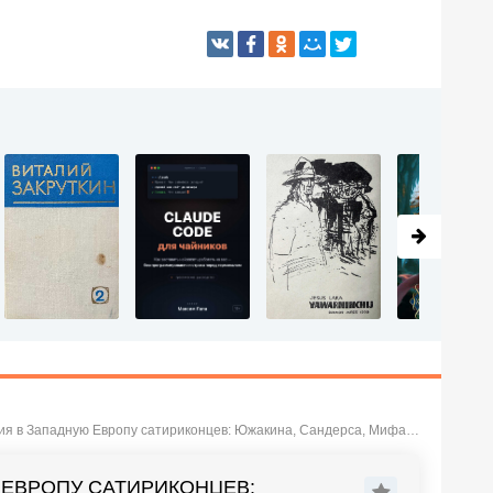
Западную Европу сатириконцев: Южакина, Сандерса, Мифасова и Крысакова
 ЕВРОПУ САТИРИКОНЦЕВ: