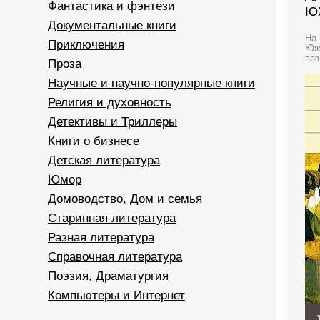
Фантастика и фэнтези
Ю
Документальные книги
На 
Приключения
Южа
воз
Проза
Научные и научно-популярные книги
Религия и духовность
Детективы и Триллеры
Книги о бизнесе
Детская литература
Юмор
Домоводство, Дом и семья
Старинная литература
Разная литература
Справочная литература
Поэзия, Драматургия
Компьютеры и Интернет