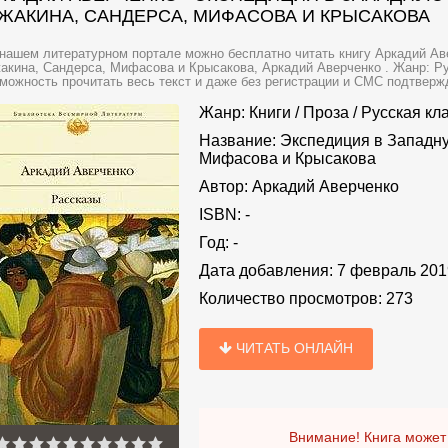
ЖАКИНА, САНДЕРСА, МИФАСОВА И КРЫСАКОВА
нашем литературном портале можно бесплатно читать книгу Аркадий Ав
кина, Сандерса, Мифасова и Крысакова, Аркадий Аверченко . Жанр: Ру
можность прочитать весь текст и даже без регистрации и СМС подтвержд
Жанр:
Книги
/
Проза
/
Русская кл
Название:
Экспедиция в Западну
Мифасова и Крысакова
Автор:
Аркадий Аверченко
ISBN:
-
Год:
-
Дата добавления:
7 февраль 201
Количество просмотров:
273
ЧИТАТЬ ОНЛАЙН
Внимание! Книга может