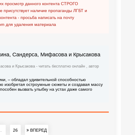
х просмотр данного контента
СТРОГО
ге присутствует наличие пропаганды ЛГБТ и
контента - просьба написать на почту
om
для удаления материала
ина, Сандерса, Мифасова и Крысакова
ова и Крысакова - читать бесплатно онлайн , автор
ики, – обладал удивительной способностью
тью изобретая остроумные сюжеты и создавая массу
особен вызвать улыбку на устах даже самого
..
26
ВПЕРЕД