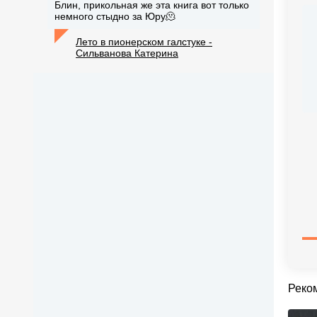
Блин, прикольная же эта книга вот только
немного стыдно за Юру🫠
Лето в пионерском галстуке -
Сильванова Катерина
Реко