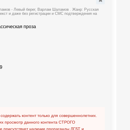
ламов - Левый берег, Варлам Шаламов . Жанр: Русская
текст и даже без регистрации и СМС подтверждения на
ассическая проза
9
 содержать контент только для совершеннолетних.
х просмотр данного контента
СТРОГО
ге присутствует наличие пропаганды ЛГБТ и