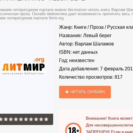
нашем литературном портале можно бесплатно читать книгу Варлам Ша
ссическая проза. Онлайн библиотека дает возможность прочитать весь 
ем литературном портале litmir.org.
Жанр:
Книги
/
Проза
/
Русская кл
Название:
Левый берег
Автор:
Варлам Шаламов
ISBN:
нет данных
Год:
неизвестен
Дата добавления:
7 февраль 201
Количество просмотров:
817
ЧИТАТЬ ОНЛАЙН
Внимание! Книга может
Для несовершеннолетни
ЗАПРЕЩЕН!
Если в кни