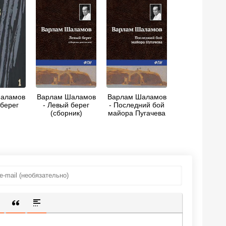
аламов
Варлам Шаламов
Варлам Шаламов
 берег
- Левый берег
- Последний бой
(сборник)
майора Пугачева
ИЩЕННУЮ ССЫЛКУ
 СМАЙЛИК
АВКА СКРЫТОГО ТЕКСТА
ВСТАВКА ЦИТАТЫ
ВСТАВКА СПОЙЛЕРА