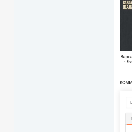
Варл
- Л
КОММ
П