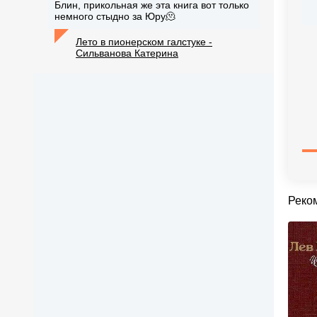
Блин, прикольная же эта книга вот только
немного стыдно за Юру🫠
Лето в пионерском галстуке -
Сильванова Катерина
Реко