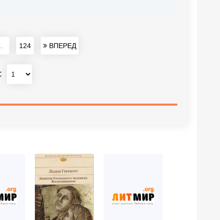
..
124
ВПЕРЕД
: