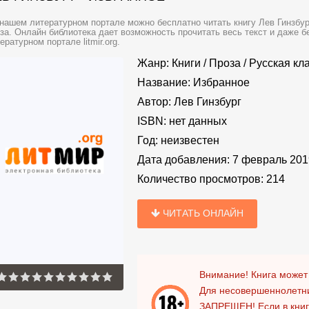
нашем литературном портале можно бесплатно читать книгу Лев Гинзбург
за. Онлайн библиотека дает возможность прочитать весь текст и даже 
ературном портале litmir.org.
Жанр:
Книги
/
Проза
/
Русская кл
Название:
Избранное
Автор:
Лев Гинзбург
ISBN:
нет данных
Год:
неизвестен
Дата добавления:
7 февраль 201
Количество просмотров:
214
ЧИТАТЬ ОНЛАЙН
Внимание! Книга может
Для несовершеннолетни
ЗАПРЕЩЕН!
Если в кни