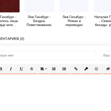
Гинзбург -
Лев Гинзбург -
Лев Гинзбург -
Наталия Г
илось лишь
Бездна.
Роман в
- Семе
дце мое...
Повествование,
переводах
беседы: 
ман-эссе
основанное на
повести, 
документах.
ЕНТАРИЕВ (0)
ОЛУЖИРНЫЙ
КУРСИВ
ПОДЧЕРКНУТЫЙ
ЗАЧЕРКНУТЫЙ
ВЫРАВНИВАНИЕ
НУМЕРОВАННЫЙ СПИСОК
МАРКИРОВАННЫЙ СПИСОК
ВСТАВИТЬ ССЫЛКУ
ВСТАВИТЬ ЗАЩ
ВСТАВИТЬ
ВСТ