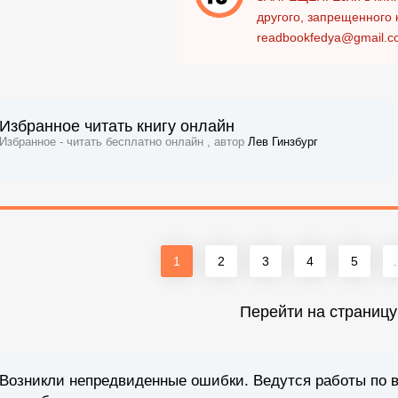
другого, запрещенного 
readbookfedya@gmail.c
Избранное читать книгу онлайн
Избранное - читать бесплатно онлайн , автор
Лев Гинзбург
1
2
3
4
5
.
Перейти на страницу
Возникли непредвиденные ошибки. Ведутся работы по 