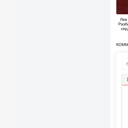
Лев 
Разб
сер
Ро
КОММ
П