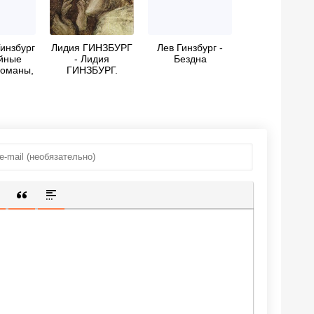
инзбург
Лидия ГИНЗБУРГ
Лев Гинзбург -
йные
- Лидия
Бездна
романы,
ГИНЗБУРГ.
рассказы
Записки
блокадного
человека.
Воспоминания
НИКОЛАЙ
ОЛЕЙНИКОВ
ИЩЕННУЮ ССЫЛКУ
 СМАЙЛИК
АВКА СКРЫТОГО ТЕКСТА
ВСТАВКА ЦИТАТЫ
ВСТАВКА СПОЙЛЕРА