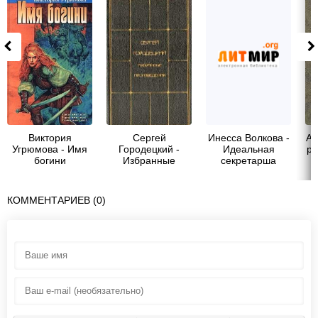
Виктория
Сергей
Инесса Волкова -
Ай
Угрюмова - Имя
Городецкий -
Идеальная
ра
богини
Избранные
секретарша
произведения.
Том 1
КОММЕНТАРИЕВ (0)