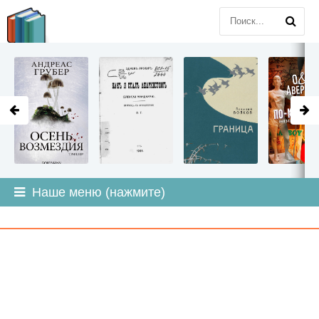
LITMIR
.ORG
Наше меню (нажмите)