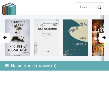
LITMIR
.ORG
Наше меню (нажмите)