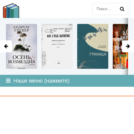
LITMIR
.ORG
Наше меню (нажмите)