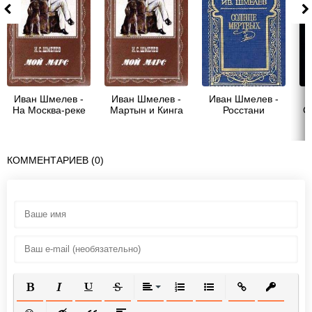
Иван Шмелев -
Иван Шмелев -
Иван Шмелев -
И
На Москва-реке
Мартын и Кинга
Росстани
С
КОММЕНТАРИЕВ (0)
ПОЛУЖИРНЫЙ
КУРСИВ
ПОДЧЕРКНУТЫЙ
ЗАЧЕРКНУТЫЙ
ВЫРАВНИВАНИЕ
НУМЕРОВАННЫЙ СПИСОК
МАРКИРОВАННЫЙ СП
ВСТАВИТЬ ССЫ
ВСТАВИТ