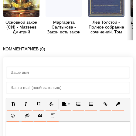
Основной закон
Маpгаpита
Лев Толстой -
Дм
(СИ) - Матвеев
Салтыкова -
Полное собрание
За
Дмитрий
Закон есть закон
сочинений. Том
Николаевич
37. Произведения
1906–1910 гг.
Закон насилия и
КОММЕНТАРИЕВ (0)
закон любви
ПОЛУЖИРНЫЙ
КУРСИВ
ПОДЧЕРКНУТЫЙ
ЗАЧЕРКНУТЫЙ
ВЫРАВНИВАНИЕ
НУМЕРОВАННЫЙ СПИСОК
МАРКИРОВАННЫЙ СП
ВСТАВИТЬ ССЫ
ВСТАВИТ
ВСТАВИТЬ СМАЙЛИК
ВСТАВКА СКРЫТОГО ТЕКСТА
ВСТАВКА ЦИТАТЫ
ВСТАВКА СПОЙЛЕРА