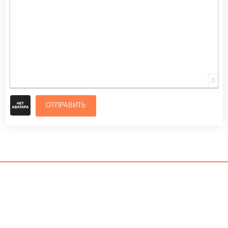
0
ОТПРАВИТЬ