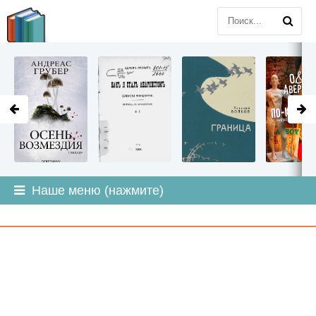
LITMIR
.ORG
Наше меню (нажмите)