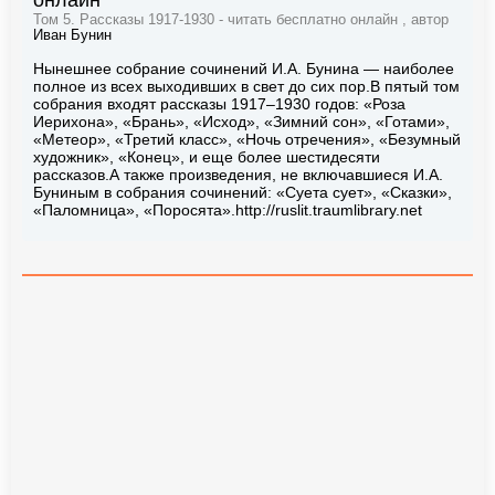
онлайн
Том 5. Рассказы 1917-1930 - читать бесплатно онлайн , автор
Иван Бунин
Нынешнее собрание сочинений И.А. Бунина — наиболее
полное из всех выходивших в свет до сих пор.В пятый том
собрания входят рассказы 1917–1930 годов: «Роза
Иерихона», «Брань», «Исход», «Зимний сон», «Готами»,
«Метеор», «Третий класс», «Ночь отречения», «Безумный
художник», «Конец», и еще более шестидесяти
рассказов.А также произведения, не включавшиеся И.А.
Буниным в собрания сочинений: «Суета сует», «Сказки»,
«Паломница», «Поросята».http://ruslit.traumlibrary.net