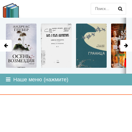
LITMIR
.ORG
Наше меню (нажмите)