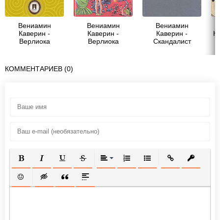
Вениамин
Вениамин
Вениамин
Каверин -
Каверин -
Каверин -
Ка
Верлиока
Верлиока
Скандалист
д
КОММЕНТАРИЕВ (0)
ПОЛУЖИРНЫЙ
КУРСИВ
ПОДЧЕРКНУТЫЙ
ЗАЧЕРКНУТЫЙ
ВЫРАВНИВАНИЕ
НУМЕРОВАННЫЙ СПИСОК
МАРКИРОВАННЫЙ СП
ВСТАВИТЬ ССЫ
ВСТАВИТ
ВСТАВИТЬ СМАЙЛИК
ВСТАВКА СКРЫТОГО ТЕКСТА
ВСТАВКА ЦИТАТЫ
ВСТАВКА СПОЙЛЕРА