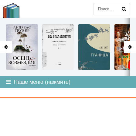
LITMIR
.ORG
Наше меню (нажмите)