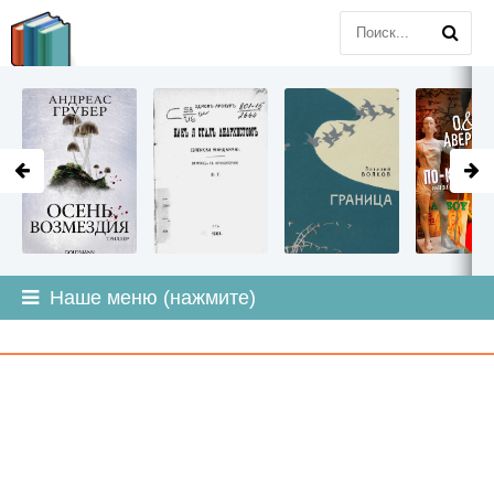
LITMIR
.ORG
Наше меню (нажмите)