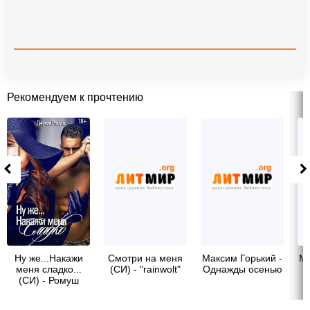
Рекомендуем к прочтению
Ну же...Накажи
Смотри на меня
Максим Горький -
Ма
меня сладко...
(СИ) - "rainwolt"
Однажды осенью
(СИ) - Ромуш
Джулия