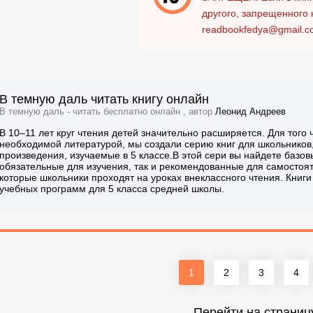
другого, запрещенного 
readbookfedya@gmail.c
В темную даль читать книгу онлайн
В темную даль - читать бесплатно онлайн , автор
Леонид Андреев
В 10–11 лет круг чтения детей значительно расширяется. Для того
необходимой литературой, мы создали серию книг для школьников,
произведения, изучаемые в 5 классе.В этой сери вы найдете базо
обязательные для изучения, так и рекомендованные для самостоят
которые школьники проходят на уроках внеклассного чтения. Книг
учебных программ для 5 класса средней школы.
1
2
3
4
Перейти на страниц