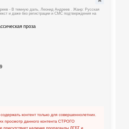
реев - В темную даль, Леонид Андреев . Жанр: Русская
текст и даже без регистрации и СМС подтверждения на
ассическая проза
9
 содержать контент только для совершеннолетних.
х просмотр данного контента
СТРОГО
ге присутствует наличие пропаганды ЛГБТ и