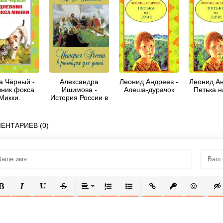
 Чёрный -
Александра
Леонид Андреев -
Леонид Ан
ник фокса
Ишимова -
Алеша-дурачок
Петька н
Микки.
История России в
отворения
рассказах для
сборник)
детей
ЕНТАРИЕВ (0)
ОЛУЖИРНЫЙ
КУРСИВ
ПОДЧЕРКНУТЫЙ
ЗАЧЕРКНУТЫЙ
ВЫРАВНИВАНИЕ
НУМЕРОВАННЫЙ СПИСОК
МАРКИРОВАННЫЙ СПИСОК
ВСТАВИТЬ ССЫЛКУ
ВСТАВИТЬ ЗАЩ
ВСТАВИТЬ
ВСТ