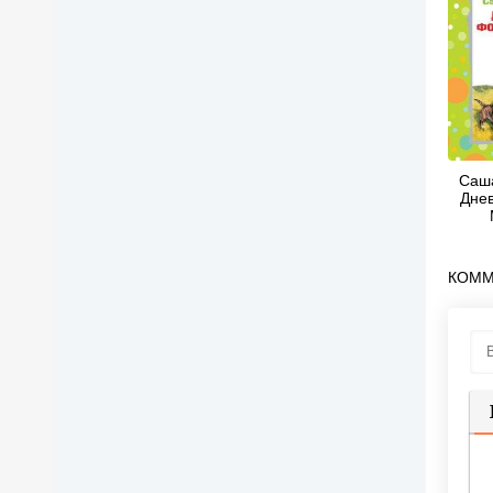
Саша
Днев
Стих
(
КОММ
П