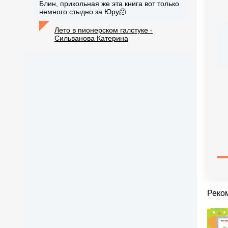
Блин, прикольная же эта книга вот только
немного стыдно за Юру🫠
Лето в пионерском галстуке -
Сильванова Катерина
Реко