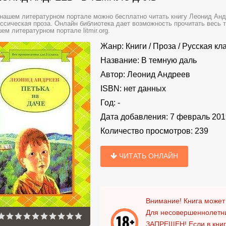
нашем литературном портале можно бесплатно читать книгу Леонид Анд
ссическая проза. Онлайн библиотека дает возможность прочитать весь 
ем литературном портале litmir.org.
Жанр:
Книги
/
Проза
/
Русская кл
Название:
В темную даль
Автор:
Леонид Андреев
ISBN:
нет данных
Год:
-
Дата добавления:
7 февраль 201
Количество просмотров:
239
ЧИТАТЬ ОНЛАЙН
Внимание! Книга может
Для несовершеннолетни
ЗАПРЕЩЕН!
Если в кни