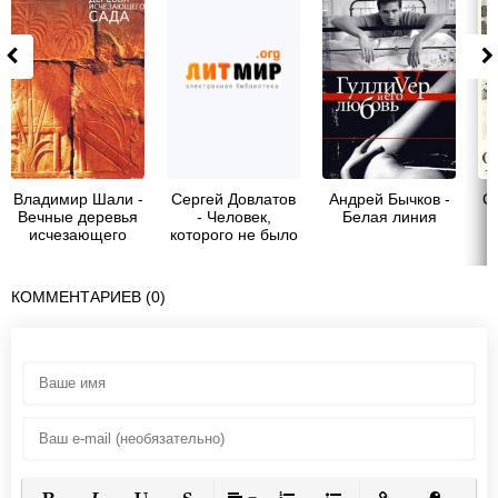
Владимир Шали -
Сергей Довлатов
Андрей Бычков -
С
Вечные деревья
- Человек,
Белая линия
исчезающего
которого не было
сада (сборник)
(отрывки)
КОММЕНТАРИЕВ (0)