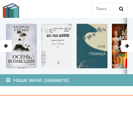
LITMIR
.ORG
Наше меню (нажмите)