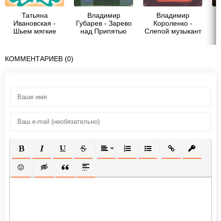
Татьяна
Владимир
Владимир
Ивановская -
Губарев - Зарево
Короленко -
Шьем мягкие
над Припятью
Слепой музыкант
игрушки, подушки
(илл. Губарев)
и кресла-мешки
КОММЕНТАРИЕВ (0)
ПОЛУЖИРНЫЙ
КУРСИВ
ПОДЧЕРКНУТЫЙ
ЗАЧЕРКНУТЫЙ
ВЫРАВНИВАНИЕ
НУМЕРОВАННЫЙ СПИСОК
МАРКИРОВАННЫЙ СП
ВСТАВИТЬ ССЫ
ВСТАВИТ
ВСТАВИТЬ СМАЙЛИК
ВСТАВКА СКРЫТОГО ТЕКСТА
ВСТАВКА ЦИТАТЫ
ВСТАВКА СПОЙЛЕРА