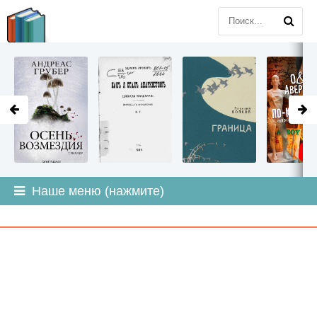
LITMIR
.ORG
Наше меню (нажмите)