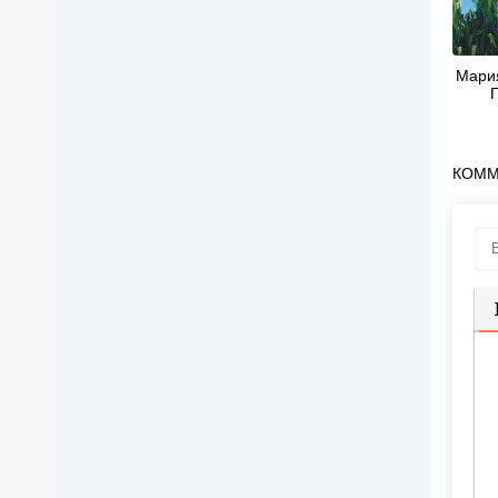
Мария
КОММ
П