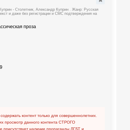
уприн - Столетник, Александр Куприн . Жанр: Русская
текст и даже без регистрации и СМС подтверждения на
ассическая проза
9
 содержать контент только для совершеннолетних.
х просмотр данного контента
СТРОГО
ге присутствует наличие пропаганды ЛГБТ и