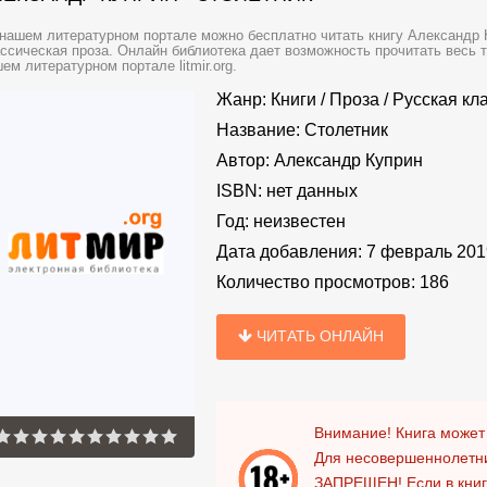
нашем литературном портале можно бесплатно читать книгу Александр К
ссическая проза. Онлайн библиотека дает возможность прочитать весь 
ем литературном портале litmir.org.
Жанр:
Книги
/
Проза
/
Русская кл
Название:
Столетник
Автор:
Александр Куприн
ISBN:
нет данных
Год:
неизвестен
Дата добавления:
7 февраль 201
Количество просмотров:
186
ЧИТАТЬ ОНЛАЙН
Внимание! Книга может
Для несовершеннолетни
ЗАПРЕЩЕН!
Если в кни