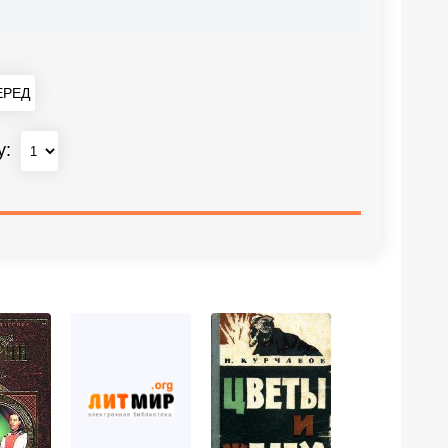
РЕД
у: