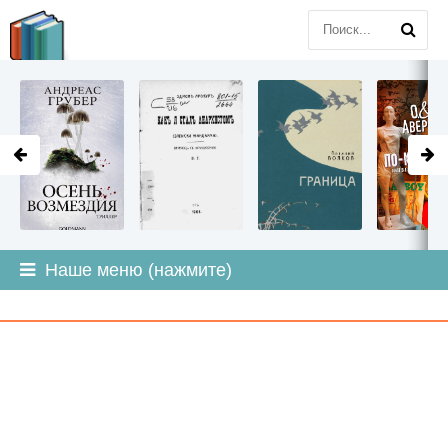
LITMIR
.ORG
Наше меню (нажмите)