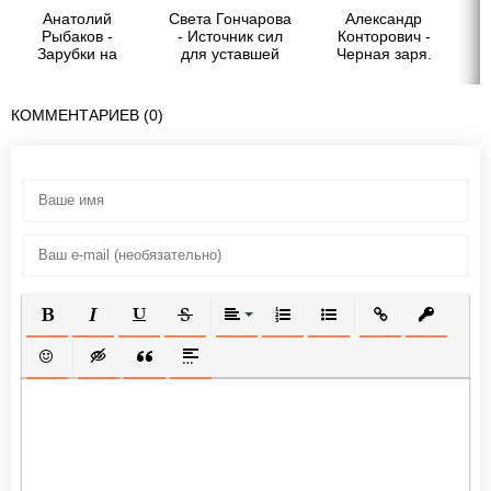
Анатолий
Света Гончарова
Александр
Рыбаков -
- Источник сил
Конторович -
Зарубки на
для уставшей
Черная заря.
сердце
мамы
Пепел на зеленой
Пе
(Последнее
траве
московское
КОММЕНТАРИЕВ (0)
интервью)
ПОЛУЖИРНЫЙ
КУРСИВ
ПОДЧЕРКНУТЫЙ
ЗАЧЕРКНУТЫЙ
ВЫРАВНИВАНИЕ
НУМЕРОВАННЫЙ СПИСОК
МАРКИРОВАННЫЙ СП
ВСТАВИТЬ ССЫ
ВСТАВИТ
ВСТАВИТЬ СМАЙЛИК
ВСТАВКА СКРЫТОГО ТЕКСТА
ВСТАВКА ЦИТАТЫ
ВСТАВКА СПОЙЛЕРА