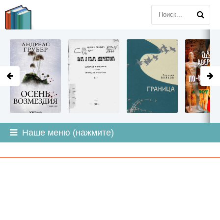
LITMIR
.ORG
Наше меню (нажмите)