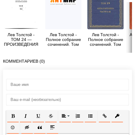
Лев Толстой -
Лев Толстой -
Лев Толстой -
Ал
ТОМ 24 —
Полное собрание
Полное собрание
ПРОИЗВЕДЕНИЯ
сочинений. Том
сочинений. Том
с
1880—1884
20. Анна
19. Анна
Каренина.
Каренина. Части
Черновые
5−8.
КОММЕНТАРИЕВ (0)
редакции и
варианты
ПОЛУЖИРНЫЙ
КУРСИВ
ПОДЧЕРКНУТЫЙ
ЗАЧЕРКНУТЫЙ
ВЫРАВНИВАНИЕ
НУМЕРОВАННЫЙ СПИСОК
МАРКИРОВАННЫЙ СП
ВСТАВИТЬ ССЫ
ВСТАВИТ