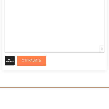
ВСТАВИТЬ СМАЙЛИК
ВСТАВКА СКРЫТОГО ТЕКСТА
ВСТАВКА ЦИТАТЫ
ВСТАВКА СПОЙЛЕРА
0
ОТПРАВИТЬ