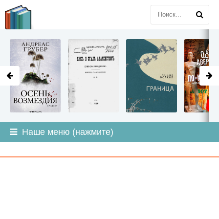
LITMIR
.ORG
Наше меню (нажмите)