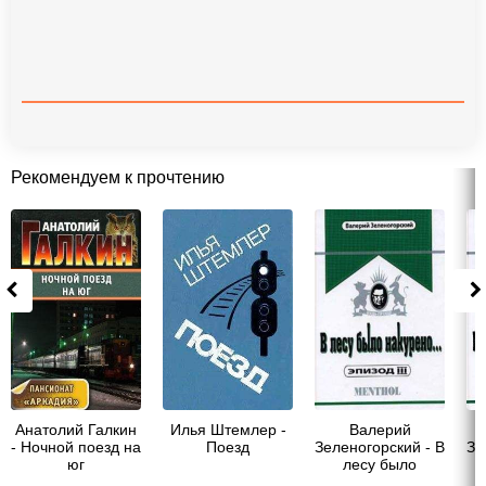
Рекомендуем к прочтению
Анатолий Галкин
Илья Штемлер -
Валерий
- Ночной поезд на
Поезд
Зеленогорский - В
Зе
юг
лесу было
накурено...