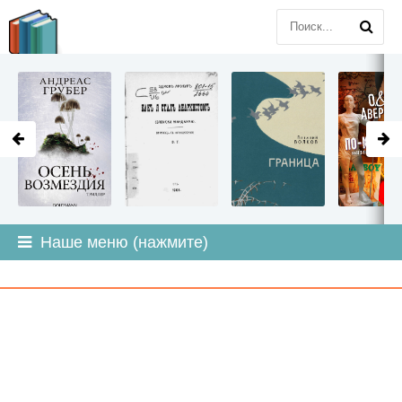
LITMIR
.ORG
Наше меню (нажмите)