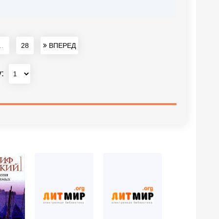
..
28
ВПЕРЕД
у: