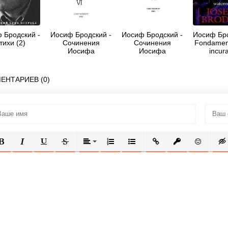
 Бродский -
Иосиф Бродский -
Иосиф Бродский -
Иосиф Бро
тихи (2)
Сочинения
Сочинения
Fondament
Иосифа
Иосифа
incura
Бродского. Том VI
Бродского. Том
(Набер
VII
Неисцел
ЕНТАРИЕВ (0)
ОЛУЖИРНЫЙ
КУРСИВ
ПОДЧЕРКНУТЫЙ
ЗАЧЕРКНУТЫЙ
ВЫРАВНИВАНИЕ
НУМЕРОВАННЫЙ СПИСОК
МАРКИРОВАННЫЙ СПИСОК
ВСТАВИТЬ ССЫЛКУ
ВСТАВИТЬ ЗАЩ
ВСТАВИТЬ
ВСТ