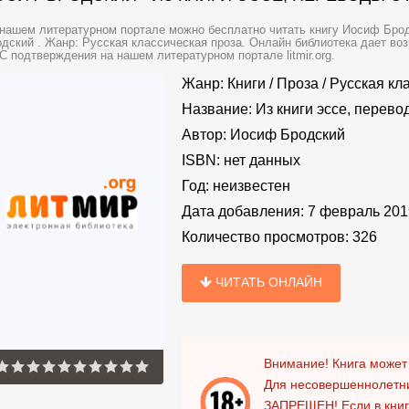
нашем литературном портале можно бесплатно читать книгу Иосиф Бродс
дский . Жанр: Русская классическая проза. Онлайн библиотека дает воз
 подтверждения на нашем литературном портале litmir.org.
Жанр:
Книги
/
Проза
/
Русская кл
Название:
Из книги эссе, перево
Автор:
Иосиф Бродский
ISBN:
нет данных
Год:
неизвестен
Дата добавления:
7 февраль 201
Количество просмотров:
326
ЧИТАТЬ ОНЛАЙН
Внимание! Книга может
Для несовершеннолетни
ЗАПРЕЩЕН!
Если в кни