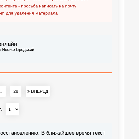
контента - просьба написать на почту
om
для удаления материала
 онлайн
ор
Иосиф Бродский
..
28
ВПЕРЕД
у:
восстановлению. В ближайшее время текст