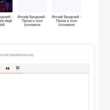
дский -
Иосиф Бродский -
Иосиф Бродский -
a degli
Проза и эссе
Проза и эссе
bili
(основное
(основное
ежная
собрание)
собрание)
имых)
ИЩЕННУЮ ССЫЛКУ
 СМАЙЛИК
АВКА СКРЫТОГО ТЕКСТА
ВСТАВКА ЦИТАТЫ
ВСТАВКА СПОЙЛЕРА