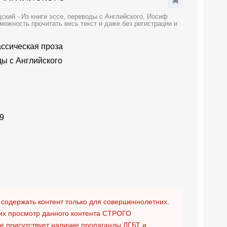
кий - Из книги эссе, переводы с Английского, Иосиф
можность прочитать весь текст и даже без регистрации и
ассическая проза
ды с Английского
9
 содержать контент только для совершеннолетних.
х просмотр данного контента
СТРОГО
ге присутствует наличие пропаганды ЛГБТ и