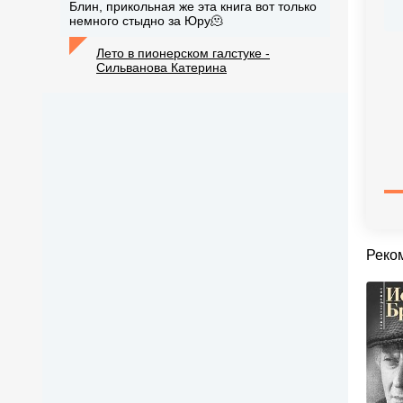
Блин, прикольная же эта книга вот только
немного стыдно за Юру🫠
Лето в пионерском галстуке -
Сильванова Катерина
Реко