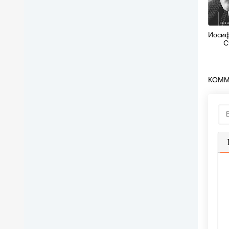
Иосиф
С
КОММ
П