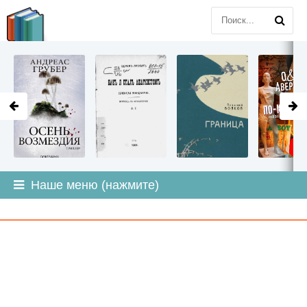
LITMIR
.ORG
Наше меню (нажмите)