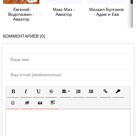
Евгений
Макс Мах -
Михаил Булгаков
Водолазкин -
Авиатор
- Адам и Ева
Авиатор
КОММЕНТАРИЕВ (0)
ПОЛУЖИРНЫЙ
КУРСИВ
ПОДЧЕРКНУТЫЙ
ЗАЧЕРКНУТЫЙ
ВЫРАВНИВАНИЕ
НУМЕРОВАННЫЙ СПИСОК
МАРКИРОВАННЫЙ СП
ВСТАВИТЬ ССЫ
ВСТАВИТ
ВСТАВИТЬ СМАЙЛИК
ВСТАВКА СКРЫТОГО ТЕКСТА
ВСТАВКА ЦИТАТЫ
ВСТАВКА СПОЙЛЕРА