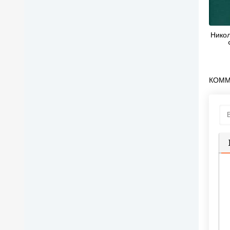
Никол
КОММ
П