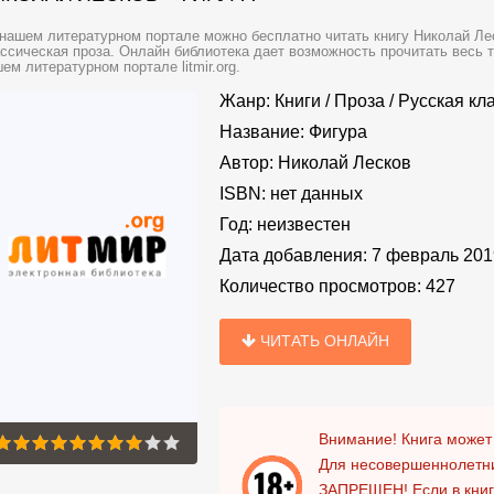
нашем литературном портале можно бесплатно читать книгу Николай Лес
ссическая проза. Онлайн библиотека дает возможность прочитать весь 
ем литературном портале litmir.org.
Жанр:
Книги
/
Проза
/
Русская кл
Название:
Фигура
Автор:
Николай Лесков
ISBN:
нет данных
Год:
неизвестен
Дата добавления:
7 февраль 201
Количество просмотров:
427
ЧИТАТЬ ОНЛАЙН
Внимание! Книга может
Для несовершеннолетни
ЗАПРЕЩЕН!
Если в кни