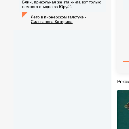
Блин, прикольная же эта книга вот только
немного стыдно за Юру🫠
Лето в пионерском галстуке -
Сильванова Катерина
Реко