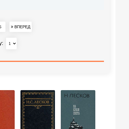
5
ВПЕРЕД
у: