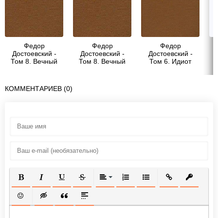
Федор
Федор
Федор
Достоевский -
Достоевский -
Достоевский -
Том 8. Вечный
Том 8. Вечный
Том 6. Идиот
муж. Подросток
муж. Подросток.
КОММЕНТАРИЕВ (0)
ПОЛУЖИРНЫЙ
КУРСИВ
ПОДЧЕРКНУТЫЙ
ЗАЧЕРКНУТЫЙ
ВЫРАВНИВАНИЕ
НУМЕРОВАННЫЙ СПИСОК
МАРКИРОВАННЫЙ СП
ВСТАВИТЬ ССЫ
ВСТАВИТ
ВСТАВИТЬ СМАЙЛИК
ВСТАВКА СКРЫТОГО ТЕКСТА
ВСТАВКА ЦИТАТЫ
ВСТАВКА СПОЙЛЕРА