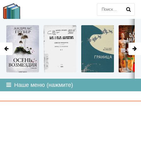
LITMIR
.ORG
Наше меню (нажмите)