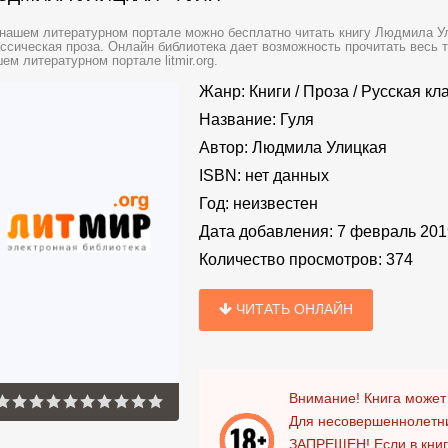
нашем литературном портале можно бесплатно читать книгу Людмила Ул
ссическая проза. Онлайн библиотека дает возможность прочитать весь 
ем литературном портале litmir.org.
Жанр:
Книги
/
Проза
/
Русская кл
Название:
Гуля
Автор:
Людмила Улицкая
ISBN:
нет данных
Год:
неизвестен
Дата добавления:
7 февраль 201
Количество просмотров:
374
ЧИТАТЬ ОНЛАЙН
Внимание! Книга может
Для несовершеннолетни
ЗАПРЕЩЕН!
Если в кни