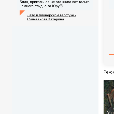
Блин, прикольная же эта книга вот только
немного стыдно за Юру🫠
Лето в пионерском галстуке -
Сильванова Катерина
Реко