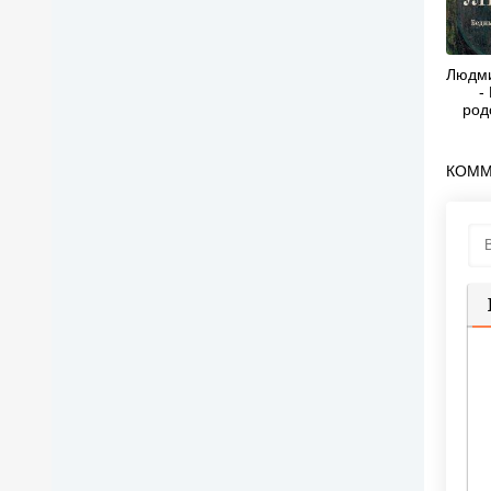
Людми
-
род
(
КОММ
П