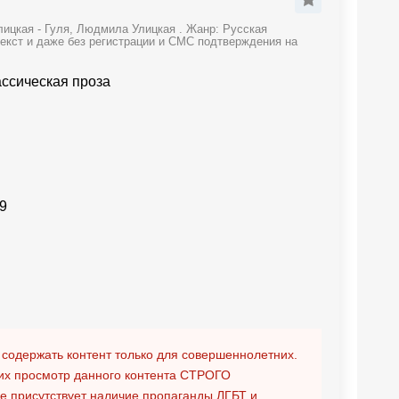
ицкая - Гуля, Людмила Улицкая . Жанр: Русская
текст и даже без регистрации и СМС подтверждения на
ассическая проза
9
 содержать контент только для совершеннолетних.
х просмотр данного контента
СТРОГО
ге присутствует наличие пропаганды ЛГБТ и