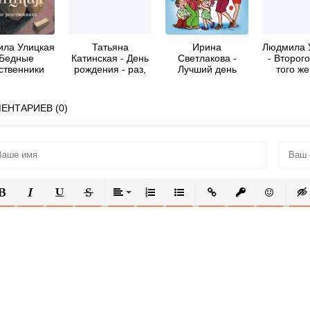
ла Улицкая
Татьяна
Ирина
Людмила 
 Бедные
Катинская - День
Светлакова -
- Второг
ственники
рождения - раз,
Лучший день
того же
сборник)
день рождения -
рождения для
два.
малышей и
взрослых.
ЕНТАРИЕВ (0)
Сценарии
юбилеев и дней
рождения
ОЛУЖИРНЫЙ
КУРСИВ
ПОДЧЕРКНУТЫЙ
ЗАЧЕРКНУТЫЙ
ВЫРАВНИВАНИЕ
НУМЕРОВАННЫЙ СПИСОК
МАРКИРОВАННЫЙ СПИСОК
ВСТАВИТЬ ССЫЛКУ
ВСТАВИТЬ ЗАЩ
ВСТАВИТЬ
ВСТ