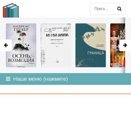
LITMIR
.ORG
Наше меню (нажмите)