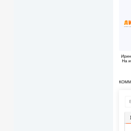
Ирин
На и
КОММ
П