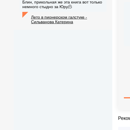
Блин, прикольная же эта книга вот только
немного стыдно за Юру🫠
Лето в пионерском галстуке -
Сильванова Катерина
Реко