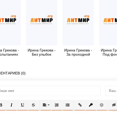
а Грекова -
Ирина Грекова -
Ирина Грекова -
Ирина Гр
спытаниях
Без улыбок
За проходной
Под фо
ЕНТАРИЕВ (0)
ОЛУЖИРНЫЙ
КУРСИВ
ПОДЧЕРКНУТЫЙ
ЗАЧЕРКНУТЫЙ
ВЫРАВНИВАНИЕ
НУМЕРОВАННЫЙ СПИСОК
МАРКИРОВАННЫЙ СПИСОК
ВСТАВИТЬ ССЫЛКУ
ВСТАВИТЬ ЗАЩ
ВСТАВИТЬ
ВСТ