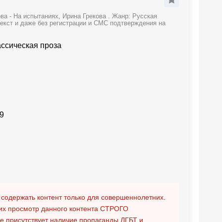
а - На испытаниях, Ирина Грекова . Жанр: Русская
текст и даже без регистрации и СМС подтверждения на
ассическая проза
9
 содержать контент только для совершеннолетних.
х просмотр данного контента
СТРОГО
ге присутствует наличие пропаганды ЛГБТ и