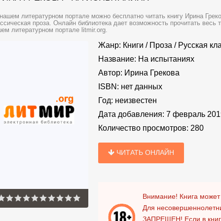
нашем литературном портале можно бесплатно читать книгу Ирина Греков
ссическая проза. Онлайн библиотека дает возможность прочитать весь 
ем литературном портале litmir.org.
Жанр:
Книги
/
Проза
/
Русская кл
Название:
На испытаниях
Автор:
Ирина Грекова
ISBN:
нет данных
Год:
неизвестен
Дата добавления:
7 февраль 201
Количество просмотров:
280
ЧИТАТЬ ОНЛАЙН
Внимание! Книга может
Для несовершеннолетни
ЗАПРЕЩЕН!
Если в кни