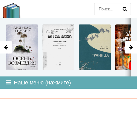
LITMIR
.ORG
Наше меню (нажмите)