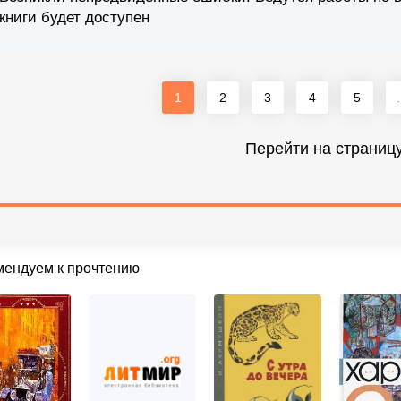
книги будет доступен
1
2
3
4
5
.
Перейти на страниц
мендуем к прочтению