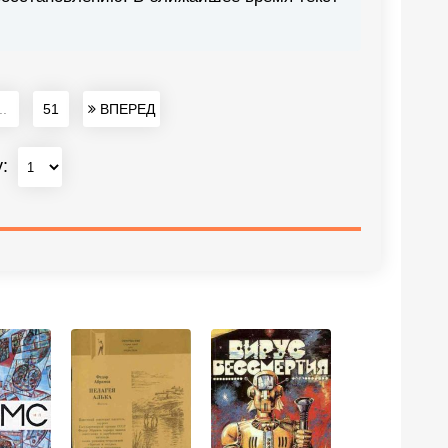
..
51
ВПЕРЕД
у: