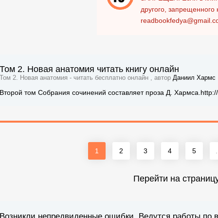
другого, запрещенного 
readbookfedya@gmail.c
Том 2. Новая анатомия читать книгу онлайн
Том 2. Новая анатомия - читать бесплатно онлайн , автор
Даниил Хармс
Второй том Собрания сочинений составляет проза Д. Хармса.http://rus
1
2
3
4
5
.
Перейти на страниц
Возникли непредвиденные ошибки. Ведутся работы по 