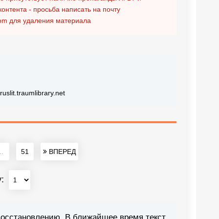
контента - просьба написать на почту
om
для удаления материала
lit.traumlibrary.net
..
51
ВПЕРЕД
у:
восстановлению. В ближайшее время текст