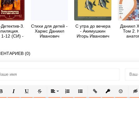
-Детектив-3.
Стихи для детей -
С утра до вечера
Даниил Х
пиляция.
Хармс Даниил
- Акимушкин
Том 2. 
 1-12 (СИ) -
Иванович
Игорь Иванович
анато
енко Иван
ванович
ЕНТАРИЕВ (0)
ОЛУЖИРНЫЙ
КУРСИВ
ПОДЧЕРКНУТЫЙ
ЗАЧЕРКНУТЫЙ
ВЫРАВНИВАНИЕ
НУМЕРОВАННЫЙ СПИСОК
МАРКИРОВАННЫЙ СПИСОК
ВСТАВИТЬ ССЫЛКУ
ВСТАВИТЬ ЗАЩ
ВСТАВИТЬ
ВСТ