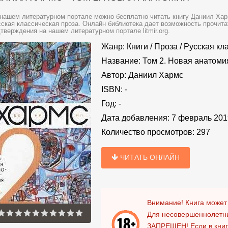
нашем литературном портале можно бесплатно читать книгу Даниил Харм
ская классическая проза. Онлайн библиотека дает возможность прочита
тверждения на нашем литературном портале litmir.org.
Жанр:
Книги
/
Проза
/
Русская кл
Название:
Том 2. Новая анатоми
Автор:
Даниил Хармс
ISBN:
-
Год:
-
Дата добавления:
7 февраль 201
Количество просмотров:
297
ЧИТАТЬ ОНЛАЙН
Внимание! Книга может
Для несовершеннолетни
ЗАПРЕЩЕН!
Если в кни