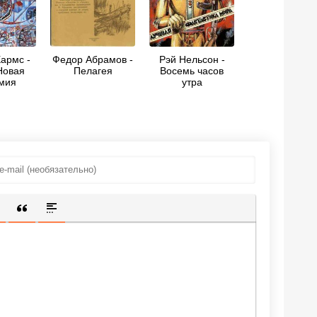
армс -
Федор Абрамов -
Рэй Нельсон -
Новая
Пелагея
Восемь часов
мия
утра
ИЩЕННУЮ ССЫЛКУ
 СМАЙЛИК
АВКА СКРЫТОГО ТЕКСТА
ВСТАВКА ЦИТАТЫ
ВСТАВКА СПОЙЛЕРА