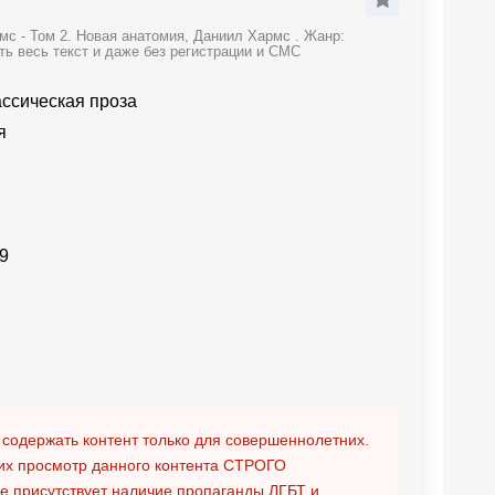
с - Том 2. Новая анатомия, Даниил Хармс . Жанр:
ть весь текст и даже без регистрации и СМС
ассическая проза
я
9
 содержать контент только для совершеннолетних.
х просмотр данного контента
СТРОГО
ге присутствует наличие пропаганды ЛГБТ и