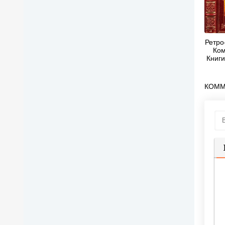
Ретро
Ком
Книги
Люб
И
КОММ
П