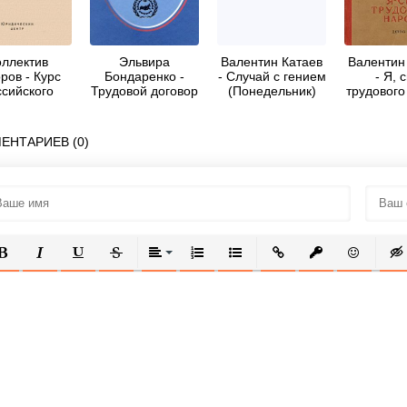
оллектив
Эльвира
Валентин Катаев
Валентин
ров - Курс
Бондаренко -
- Случай с гением
- Я, 
ссийского
Трудовой договор
(Понедельник)
трудового
вого права.
как основание
3. Трудовой
возникновения
договор
правоотношения
ЕНТАРИЕВ (0)
ОЛУЖИРНЫЙ
КУРСИВ
ПОДЧЕРКНУТЫЙ
ЗАЧЕРКНУТЫЙ
ВЫРАВНИВАНИЕ
НУМЕРОВАННЫЙ СПИСОК
МАРКИРОВАННЫЙ СПИСОК
ВСТАВИТЬ ССЫЛКУ
ВСТАВИТЬ ЗАЩ
ВСТАВИТЬ
ВСТ