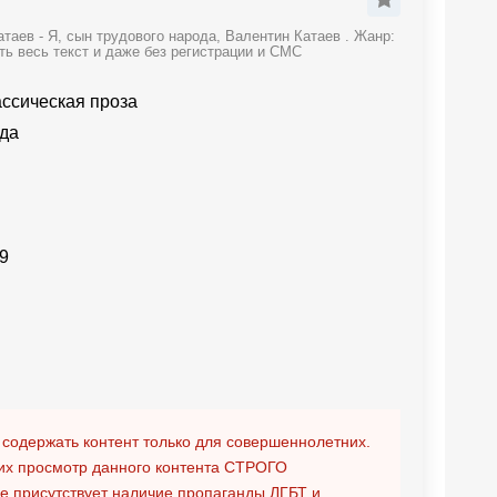
аев - Я, сын трудового народа, Валентин Катаев . Жанр:
ть весь текст и даже без регистрации и СМС
ассическая проза
ода
9
 содержать контент только для совершеннолетних.
х просмотр данного контента
СТРОГО
ге присутствует наличие пропаганды ЛГБТ и