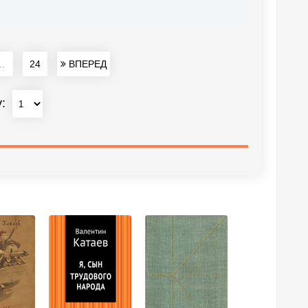
..
24
ВПЕРЕД
у: