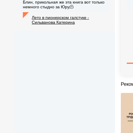
Блин, прикольная же эта книга вот только
немного стыдно за Юру🫠
Лето в пионерском галстуке -
Сильванова Катерина
Реко