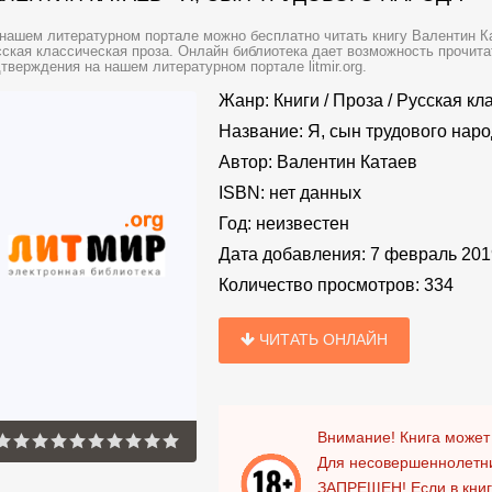
нашем литературном портале можно бесплатно читать книгу Валентин Кат
ская классическая проза. Онлайн библиотека дает возможность прочита
тверждения на нашем литературном портале litmir.org.
Жанр:
Книги
/
Проза
/
Русская кл
Название:
Я, сын трудового нар
Автор:
Валентин Катаев
ISBN:
нет данных
Год:
неизвестен
Дата добавления:
7 февраль 201
Количество просмотров:
334
ЧИТАТЬ ОНЛАЙН
Внимание! Книга может
Для несовершеннолетни
ЗАПРЕЩЕН!
Если в кни