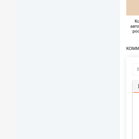
К
авто
ро
трудо
Том 
КОММ
П