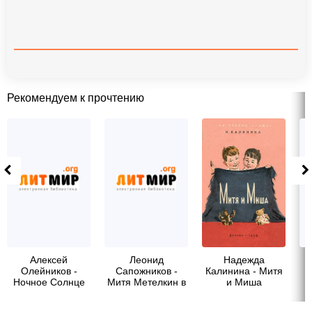
Рекомендуем к прочтению
Алексей
Леонид
Надежда
Олейников -
Сапожников -
Калинина - Митя
Н
Ночное Солнце
Митя Метелкин в
и Миша
стране синих роз