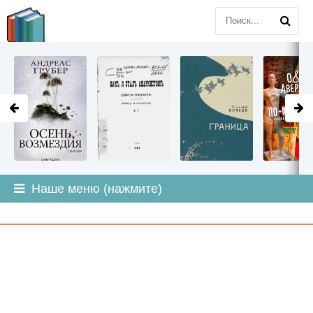
LITMIR
.ORG
Наше меню (нажмите)