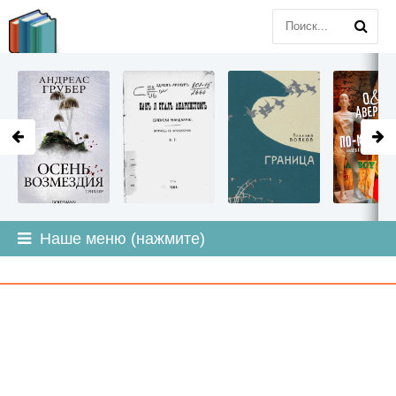
LITMIR
.ORG
Наше меню (нажмите)