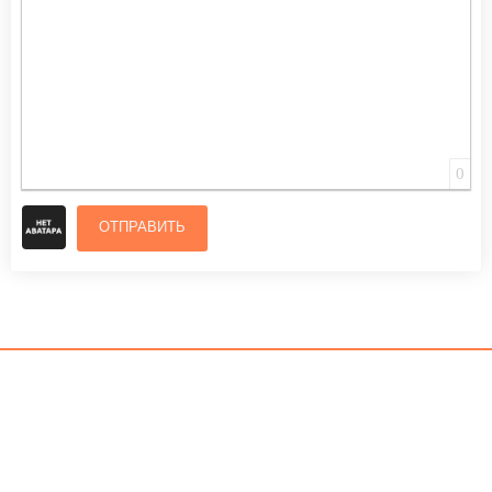
0
ОТПРАВИТЬ