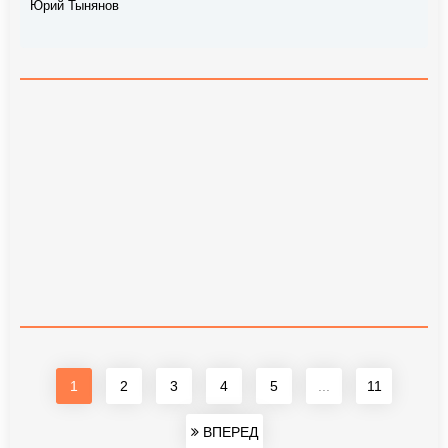
Юрий Тынянов
1
2
3
4
5
...
11
ВПЕРЕД