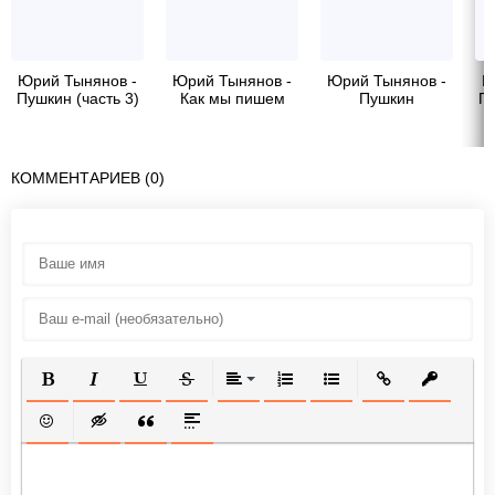
Юрий Тынянов -
Юрий Тынянов -
Юрий Тынянов -
Ю
Пушкин (часть 3)
Как мы пишем
Пушкин
По
КОММЕНТАРИЕВ (0)
ПОЛУЖИРНЫЙ
КУРСИВ
ПОДЧЕРКНУТЫЙ
ЗАЧЕРКНУТЫЙ
ВЫРАВНИВАНИЕ
НУМЕРОВАННЫЙ СПИСОК
МАРКИРОВАННЫЙ СП
ВСТАВИТЬ ССЫ
ВСТАВИТ
ВСТАВИТЬ СМАЙЛИК
ВСТАВКА СКРЫТОГО ТЕКСТА
ВСТАВКА ЦИТАТЫ
ВСТАВКА СПОЙЛЕРА