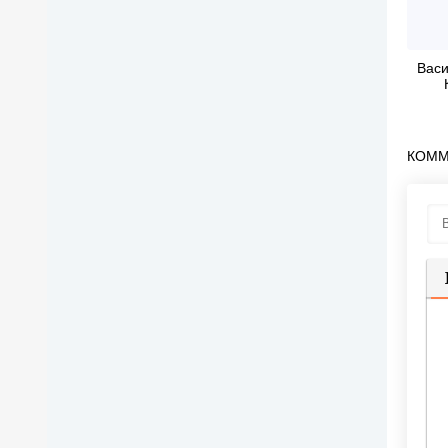
Васи
КОММ
П