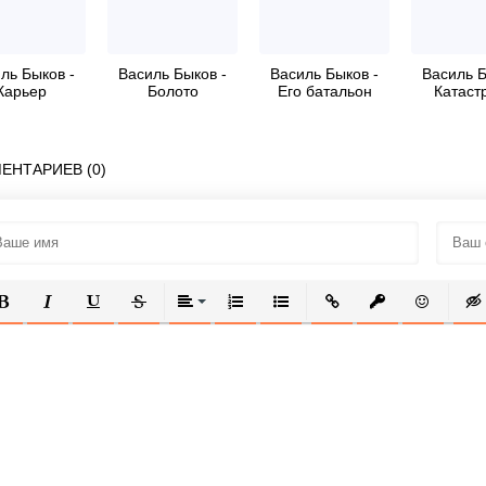
ль Быков -
Василь Быков -
Василь Быков -
Василь Б
Карьер
Болото
Его батальон
Катаст
ЕНТАРИЕВ (0)
ОЛУЖИРНЫЙ
КУРСИВ
ПОДЧЕРКНУТЫЙ
ЗАЧЕРКНУТЫЙ
ВЫРАВНИВАНИЕ
НУМЕРОВАННЫЙ СПИСОК
МАРКИРОВАННЫЙ СПИСОК
ВСТАВИТЬ ССЫЛКУ
ВСТАВИТЬ ЗАЩ
ВСТАВИТЬ
ВСТ