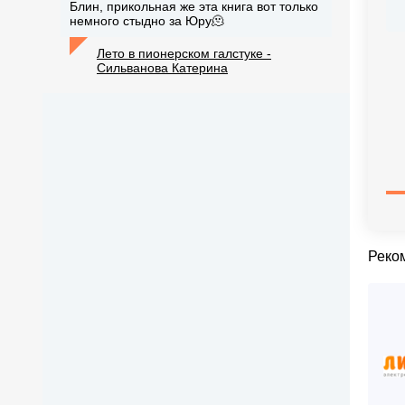
Блин, прикольная же эта книга вот только
немного стыдно за Юру🫠
Лето в пионерском галстуке -
Сильванова Катерина
Реко