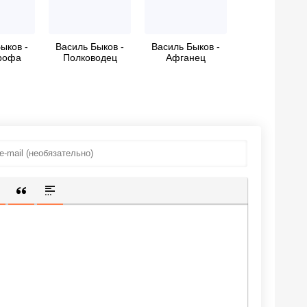
ыков -
Василь Быков -
Василь Быков -
рофа
Полководец
Афганец
ИЩЕННУЮ ССЫЛКУ
 СМАЙЛИК
АВКА СКРЫТОГО ТЕКСТА
ВСТАВКА ЦИТАТЫ
ВСТАВКА СПОЙЛЕРА