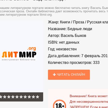
нашем литературном портале можно бесплатно читать книгу Василь Бык
ссическая проза. Онлайн библиотека дает возможность прочитать весь 
ем литературном портале litmir.org.
Жанр:
Книги
/
Проза
/
Русская кл
Название:
Бедные люди
Автор:
Василь Быков
ISBN:
нет данных
Год:
неизвестен
Дата добавления:
7 февраль 201
Количество просмотров:
333
ЧИТАТЬ ОНЛАЙН
Внимание! Книга может
Для несовершеннолетни
ЗАПРЕЩЕН!
Если в кни