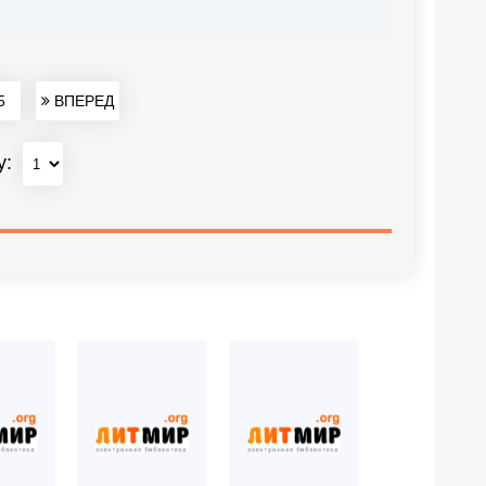
5
ВПЕРЕД
у: