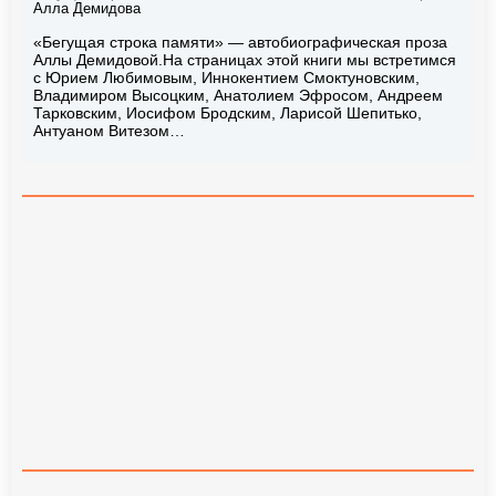
Алла Демидова
«Бегущая строка памяти» — автобиографическая проза
Аллы Демидовой.На страницах этой книги мы встретимся
с Юрием Любимовым, Иннокентием Смоктуновским,
Владимиром Высоцким, Анатолием Эфросом, Андреем
Тарковским, Иосифом Бродским, Ларисой Шепитько,
Антуаном Витезом…