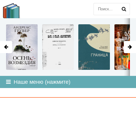
LITMIR
.ORG
Наше меню (нажмите)