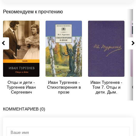
Рекомендуем к прочтению
Отцы и дети -
Иван Тургенев -
Иван Тургенев -
И
Тургенев Иван
Стихотворения в
Том 7. Отцы и
С
Сергеевич
прозе
дети. Дым.
п
Повести и
рассказы 1861-
1867
КОММЕНТАРИЕВ (0)