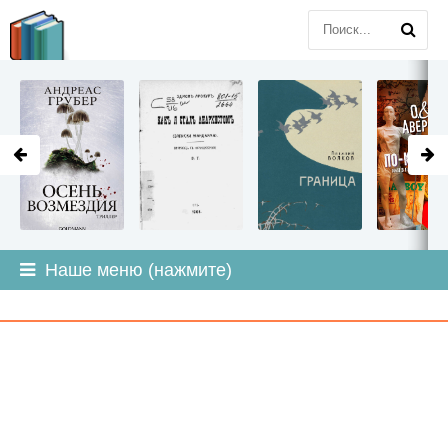
LITMIR
.ORG
Наше меню (нажмите)