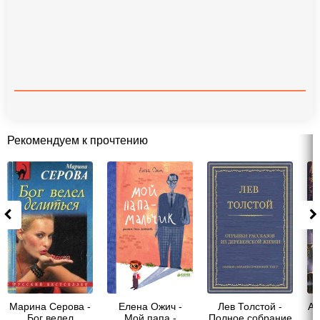
Рекомендуем к прочтению
Марина Серова -
Елена Ожич -
Лев Толстой -
Ал
Бог велел
Мой папа -
Полное собрание