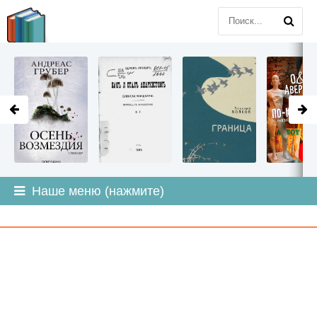
LITMIR
.ORG
Наше меню (нажмите)