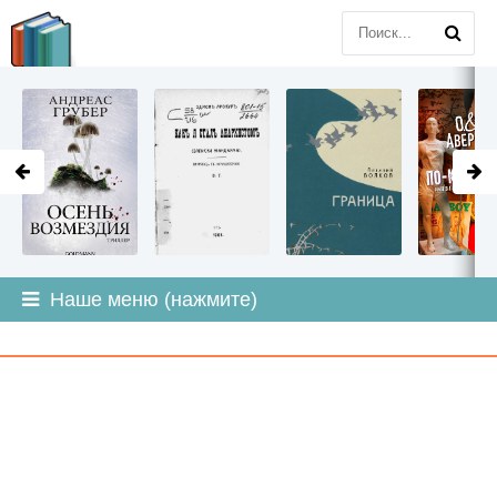
LITMIR
.ORG
Наше меню (нажмите)