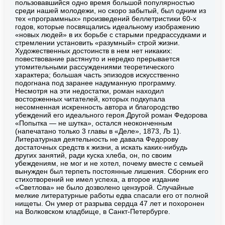
пользовавшийся одно время большой популярностью
среди нашей молодежи, но скоро забытый, был одним из
тех «программных» произведений беллетристики 60-х
годов, которые посвящались идеальному изображению
«новых людей» в их борьбе с старыми предрассудками и
стремлении установить «разумный» строй жизни.
Художественных достоинств в нем нет никаких:
повествование растянуто и нередко прерывается
утомительными рассуждениями теоретического
характера; большая часть эпизодов искусственно
подогнана под заранее надуманную программу.
Несмотря на эти недостатки, роман находил
восторженных читателей, которых подкупала
несомненная искренность автора и благородство
убеждений его идеального героя.Другой роман Федорова
«Попытка — не шутка», остался неоконченным
(напечатано только 3 главы в «Деле», 1873, Љ 1).
Литературная деятельность не давала Федорову
достаточных средств к жизни, а искать каких-нибудь
других занятий, ради куска хлеба, он, по своим
убеждениям, не мог и не хотел, почему вместе с семьей
вынужден был терпеть постоянные лишения. Сборник его
стихотворений не имел успеха, а второе издание
«Светлова» не было дозволено цензурой. Случайные
мелкие литературные работы едва спасали его от полной
нищеты. Он умер от разрыва сердца 47 лет и похоронен
на Волковском кладбище, в Санкт-Петербурге.