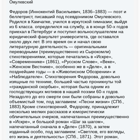
Омулевский
Федоров (Иннокентий Васильевич, 1836–1883) — поэт и
беллетрист, писавший под псевдонимом Омулевского.
Родился в Камчатке, учился в иркутской гимназии; выйдя
из 6 класса. определился на службу, а в конце 50-х годов
приехал в Петербург и поступил вольнослушателем на
юридический факультет университета, где оставался
около двух лет. В это время он и начал свою
литературную деятельность — оригинальными
переводными (преимущественно из Сырокомли)
стихотворениями, которые печатались в «Искре»,
«Современнике» (1861), «Русском Слове», «Веке»,
«Женском Вестнике», особенно же в «Деле», а в
позднейшие годы — в «Живописном Обозрении» и
«Наблюдателе». Стихотворения Федорова, довольно
изящные по технике, большей частью проникнуты той
«гражданской скорбью», которая была одним из
господствующих мотивов в нашей поэзии 60-х годов.
Незадолго до его смерти они были собраны в довольно
объемистый том, под заглавием: «Песни жизни» (СПб.,
1883).Кроме стихотворений, Федорову, принадлежит
несколько мелких рассказов и юмористически
обличительных очерков, напечатанных преимущественно
в «Искре», и большой роман «Шаг за шагом»,
напечатанный сначала в «Деле» (1870), а затем
изданный особо, под заглавием: «Светлов, его взгляды,
его жизнь и деятельность» (СПб., 1871). Этот роман,