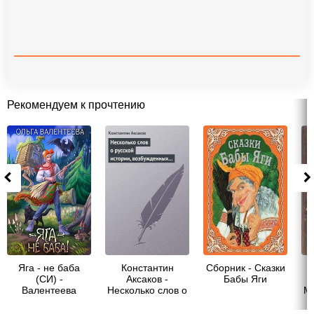
Рекомендуем к прочтению
Яга - не баба
Константин
Сборник - Сказки
(СИ) -
Аксаков -
Бабы Яги
Валентеева
Несколько слов о
Ма
Ольга
русской истории,
возбужденных