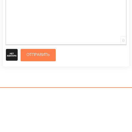
0
ОТПРАВИТЬ