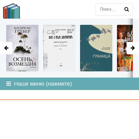
LITMIR
.ORG
Наше меню (нажмите)