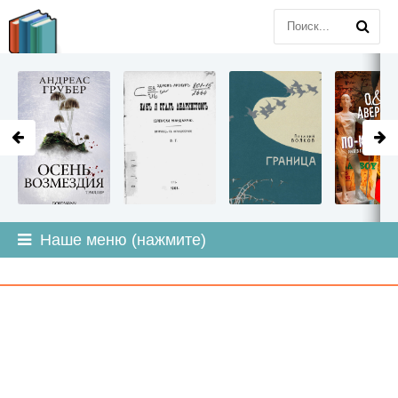
LITMIR
.ORG
Наше меню (нажмите)