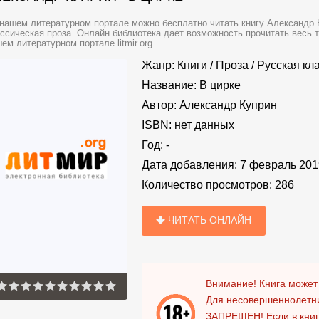
нашем литературном портале можно бесплатно читать книгу Александр К
ссическая проза. Онлайн библиотека дает возможность прочитать весь 
ем литературном портале litmir.org.
Жанр:
Книги
/
Проза
/
Русская кл
Название:
В цирке
Автор:
Александр Куприн
ISBN:
нет данных
Год:
-
Дата добавления:
7 февраль 201
Количество просмотров:
286
ЧИТАТЬ ОНЛАЙН
Внимание! Книга может
Для несовершеннолетни
ЗАПРЕЩЕН!
Если в кни