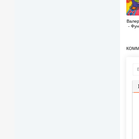
Валер
- Фун
КОММ
П