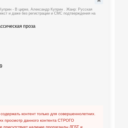
уприн - В цирке, Александр Куприн . Жанр: Русская
текст и даже без регистрации и СМС подтверждения на
ассическая проза
9
 содержать контент только для совершеннолетних.
х просмотр данного контента
СТРОГО
ге присутствует наличие пропаганды ЛГБТ и