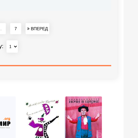
..
7
ВПЕРЕД
у: