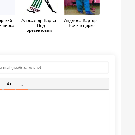
рький -
Александр Бартэн
Анджела Картер -
и цирке
- Под
Ночи в цирке
брезентовым
небом
ИЩЕННУЮ ССЫЛКУ
 СМАЙЛИК
АВКА СКРЫТОГО ТЕКСТА
ВСТАВКА ЦИТАТЫ
ВСТАВКА СПОЙЛЕРА