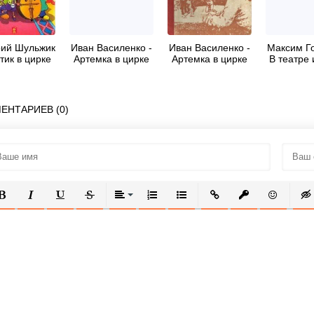
ий Шульжик
Иван Василенко -
Иван Василенко -
Максим Го
тик в цирке
Артемка в цирке
Артемка в цирке
В театре 
ЕНТАРИЕВ (0)
ОЛУЖИРНЫЙ
КУРСИВ
ПОДЧЕРКНУТЫЙ
ЗАЧЕРКНУТЫЙ
ВЫРАВНИВАНИЕ
НУМЕРОВАННЫЙ СПИСОК
МАРКИРОВАННЫЙ СПИСОК
ВСТАВИТЬ ССЫЛКУ
ВСТАВИТЬ ЗАЩ
ВСТАВИТЬ
ВСТ