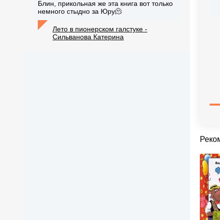
Блин, прикольная же эта книга вот только
немного стыдно за Юру🫠
Лето в пионерском галстуке -
Сильванова Катерина
Реко