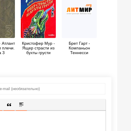
- Атлант
Кристофер Мур -
Брет Гарт -
 плечи.
Ящер страсти из
Компаньон
а 3
бухты грусти
Теннесси
ИЩЕННУЮ ССЫЛКУ
 СМАЙЛИК
АВКА СКРЫТОГО ТЕКСТА
ВСТАВКА ЦИТАТЫ
ВСТАВКА СПОЙЛЕРА