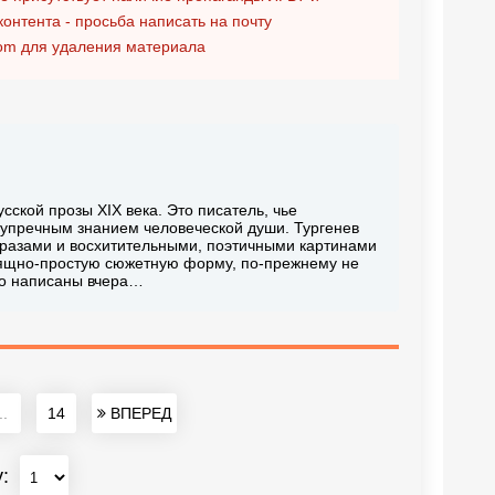
контента - просьба написать на почту
om
для удаления материала
сской прозы XIX века. Это писатель, чье
зупречным знанием человеческой души. Тургенев
разами и восхитительными, поэтичными картинами
зящно-простую сюжетную форму, по-прежнему не
но написаны вчера…
..
14
ВПЕРЕД
у: