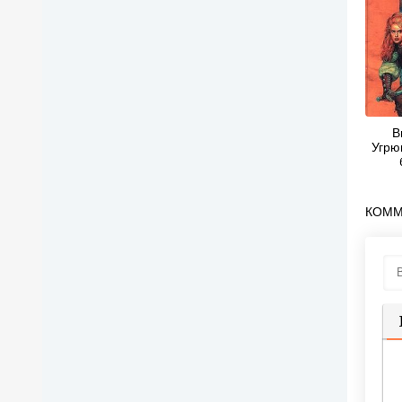
В
Угрю
КОММ
П