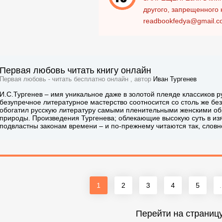
другого, запрещенного 
readbookfedya@gmail.c
Первая любовь читать книгу онлайн
Первая любовь - читать бесплатно онлайн , автор
Иван Тургенев
И.С.Тургенев – имя уникальное даже в золотой плеяде классиков ру
безупречное литературное мастерство соотносится со столь же бе
обогатил русскую литературу самыми пленительными женскими об
природы. Произведения Тургенева; облекающие высокую суть в и
подвластны законам времени – и по-прежнему читаются так, слов
1
2
3
4
5
.
Перейти на страниц