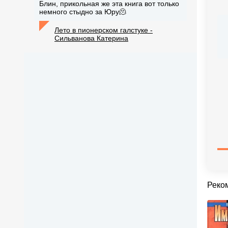
Блин, прикольная же эта книга вот только
немного стыдно за Юру🫠
Лето в пионерском галстуке -
Сильванова Катерина
Реко