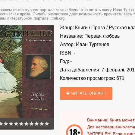
нашем литературном портале можно бесплатно читать книгу Иван Турген
ссическая проза. Онлайн библиотека дает возможность прочитать весь 
ем литературном портале litmir.org.
Жанр:
Книги
/
Проза
/
Русская кл
Название:
Первая любовь
Автор:
Иван Тургенев
ISBN:
-
Год:
-
Дата добавления:
7 февраль 201
Количество просмотров:
671
ЧИТАТЬ ОНЛАЙН
Внимание! Книга может
Для несовершеннолетни
ЗАПРЕЩЕН!
Если в кни