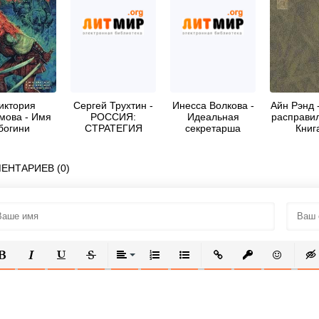
иктория
Сергей Трухтин -
Инесса Волкова -
Айн Рэнд 
мова - Имя
РОССИЯ:
Идеальная
расправил
богини
СТРАТЕГИЯ
секретарша
Книг
СИЛЫ
ЕНТАРИЕВ (0)
ОЛУЖИРНЫЙ
КУРСИВ
ПОДЧЕРКНУТЫЙ
ЗАЧЕРКНУТЫЙ
ВЫРАВНИВАНИЕ
НУМЕРОВАННЫЙ СПИСОК
МАРКИРОВАННЫЙ СПИСОК
ВСТАВИТЬ ССЫЛКУ
ВСТАВИТЬ ЗАЩ
ВСТАВИТЬ
ВСТ