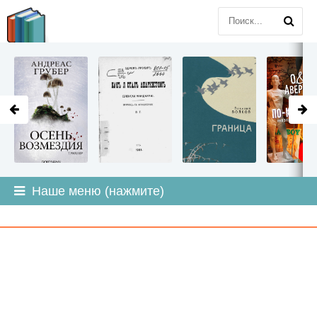
LITMIR
.ORG
Наше меню (нажмите)