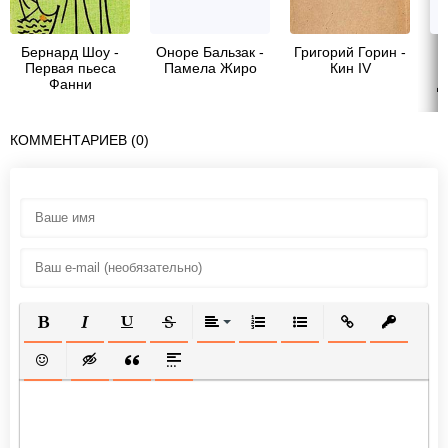
Бернард Шоу -
Оноре Бальзак -
Григорий Горин -
Первая пьеса
Памела Жиро
Кин IV
Фанни
Д
За
п
КОММЕНТАРИЕВ (0)
ПОЛУЖИРНЫЙ
КУРСИВ
ПОДЧЕРКНУТЫЙ
ЗАЧЕРКНУТЫЙ
ВЫРАВНИВАНИЕ
НУМЕРОВАННЫЙ СПИСОК
МАРКИРОВАННЫЙ СП
ВСТАВИТЬ ССЫ
ВСТАВИТ
ВСТАВИТЬ СМАЙЛИК
ВСТАВКА СКРЫТОГО ТЕКСТА
ВСТАВКА ЦИТАТЫ
ВСТАВКА СПОЙЛЕРА