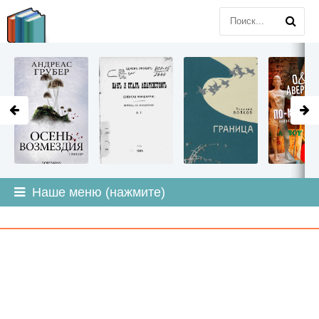
LITMIR
.ORG
Наше меню (нажмите)