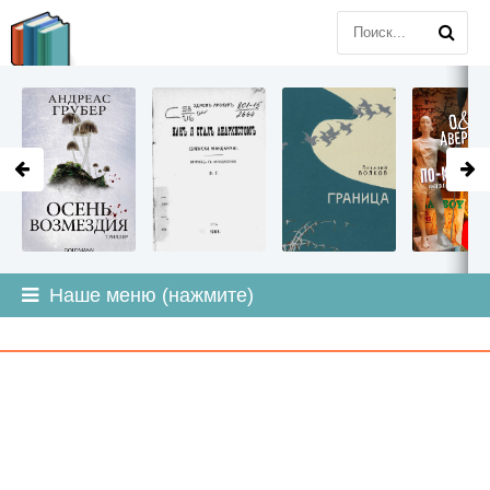
LITMIR
.ORG
Наше меню (нажмите)